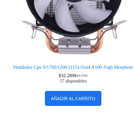
Ventilador Cpu S/1700/1200/11151/Am4 A100 Argb Morpheus
$
32.289
$
43.590
57 disponibles
AÑADIR AL CARRITO