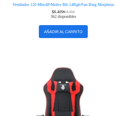
Ventilador 120 Mm/4P/Molex Bfr-14Rgb/Fan Ring Morpheus
$
8.409
$
11.353
362 disponibles
AÑADIR AL CARRITO