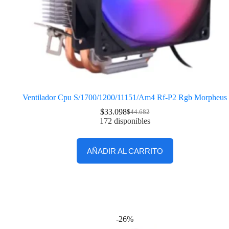
Ventilador Cpu S/1700/1200/11151/Am4 Rf-P2 Rgb Morpheus
$
33.098
$
44.682
172 disponibles
AÑADIR AL CARRITO
-26%