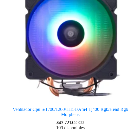
Ventilador Cpu S/1700/1200/11151/Am4 Tj400 Rgb/Head Rgb
Morpheus
$
43.721
$
59.023
109 disponibles