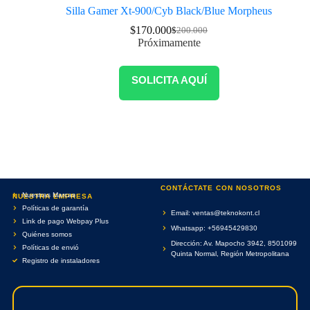
Silla Gamer Xt-900/Cyb Black/Blue Morpheus
$
170.000
$
200.000
Próximamente
SOLICITA AQUÍ
CONTÁCTATE CON NOSOTROS
Nuestras Marcas
NUESTRA EMPRESA
Políticas de garantía
Email: ventas@teknokont.cl
Link de pago Webpay Plus
Whatsapp: +56945429830
Quiénes somos
Dirección: Av. Mapocho 3942, 8501099
Políticas de envió
Quinta Normal, Región Metropolitana
Registro de instaladores