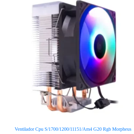
Ventilador Cpu S/1700/1200/11151/Am4 G20 Rgb Morpheus