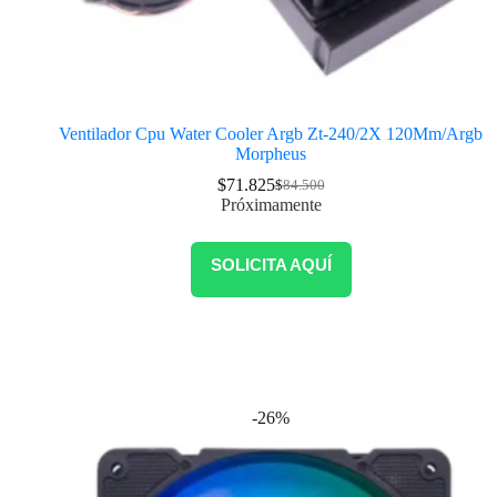
Ventilador Cpu Water Cooler Argb Zt-240/2X 120Mm/Argb
Morpheus
$
71.825
$
84.500
Próximamente
SOLICITA AQUÍ
-26%