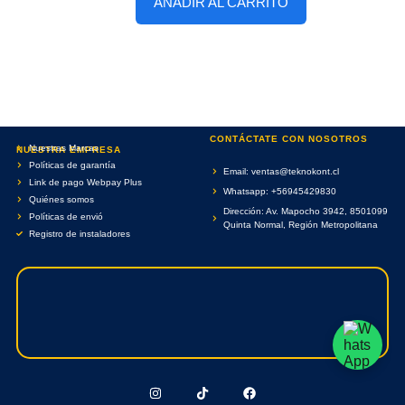
AÑADIR AL CARRITO
CONTÁCTATE CON NOSOTROS
Nuestras Marcas
NUESTRA EMPRESA
Políticas de garantía
Email: ventas@teknokont.cl
Link de pago Webpay Plus
Whatsapp: +56945429830
Quiénes somos
Dirección: Av. Mapocho 3942, 8501099
Políticas de envió
Quinta Normal, Región Metropolitana
Registro de instaladores