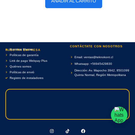
AÑADIR AL CARRITO
CONTÁCTATE CON NOSOTROS
Nuestras Marcas
NUESTRA EMPRESA
Políticas de garantía
Email: ventas@teknokont.cl
Link de pago Webpay Plus
Whatsapp: +56945429830
Quiénes somos
Dirección: Av. Mapocho 3942, 8501099
Políticas de envió
Quinta Normal, Región Metropolitana
Registro de instaladores