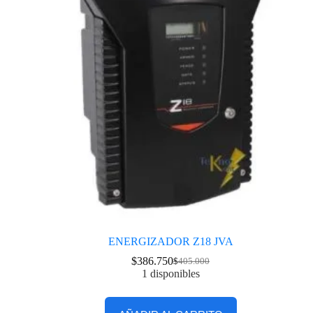
ENERGIZADOR Z18 JVA
$
386.750
$
405.000
1 disponibles