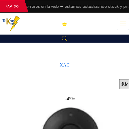
presentando errores en la web — estamos actualizando stock y pre
AVISO
XAC
-45%