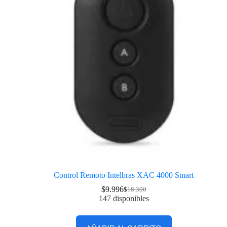
Control Remoto Intelbras XAC 4000 Smart
$
9.996
$
18.300
147 disponibles