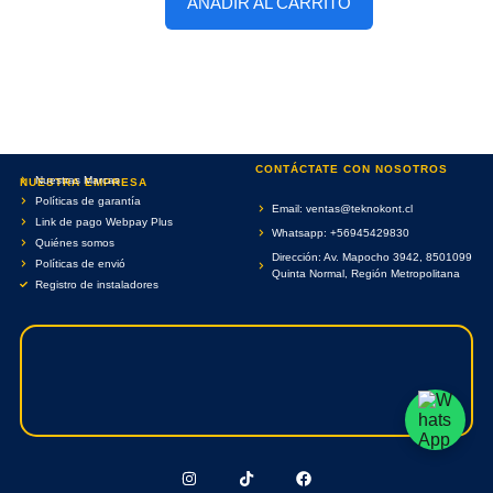
AÑADIR AL CARRITO
CONTÁCTATE CON NOSOTROS
Nuestras Marcas
NUESTRA EMPRESA
Políticas de garantía
Email: ventas@teknokont.cl
Link de pago Webpay Plus
Whatsapp: +56945429830
Quiénes somos
Dirección: Av. Mapocho 3942, 8501099
Políticas de envió
Quinta Normal, Región Metropolitana
Registro de instaladores