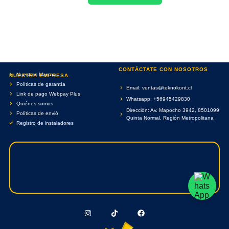
CONTÁCTATE CON NOSOTROS
Nuestras Marcas
NUESTRA EMPRESA
Políticas de garantía
Email: ventas@teknokont.cl
Link de pago Webpay Plus
Whatsapp: +56945429830
Quiénes somos
Dirección: Av. Mapocho 3942, 8501099
Políticas de envió
Quinta Normal, Región Metropolitana
Registro de instaladores