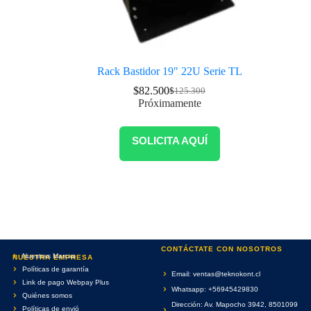
Rack Bastidor 19″ 22U Serie TL
$
82.500
$
125.300
Próximamente
SOLICITA AQUÍ
CONTÁCTATE CON NOSOTROS
Nuestras Marcas
NUESTRA EMPRESA
Políticas de garantía
Email: ventas@teknokont.cl
Link de pago Webpay Plus
Whatsapp: +56945429830
Quiénes somos
Dirección: Av. Mapocho 3942, 8501099
Políticas de envió