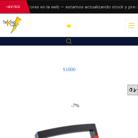
resentando errores en la web — estamos actualizando stock y preci
AVISO
S1000
-7%