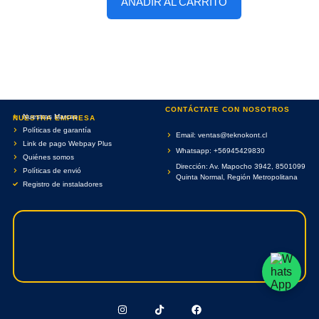
AÑADIR AL CARRITO
CONTÁCTATE CON NOSOTROS
Nuestras Marcas
NUESTRA EMPRESA
Políticas de garantía
Email: ventas@teknokont.cl
Link de pago Webpay Plus
Whatsapp: +56945429830
Quiénes somos
Dirección: Av. Mapocho 3942, 8501099
Políticas de envió
Quinta Normal, Región Metropolitana
Registro de instaladores