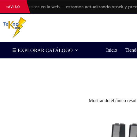
esentando errores en la web — estamos actualizando stock y preci
AVISO
Inicio
Tiend
☰ EXPLORAR CATÁLOGO
Filtrar por Marca
Mostrando el único resul