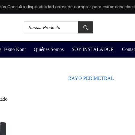
os.
Consulta disponibilidad antes de comprar para evitar cancelacio
a Tekno Kont
Quiénes Somos
SOY INSTALADOR
Contac
RAYO PERIMETRAL
tado