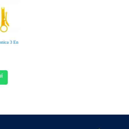
onica 3 En
a
UÍ