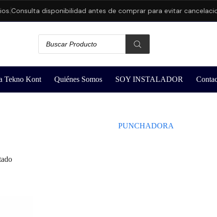
s.
Consulta disponibilidad antes de comprar para evitar cancelacion
a Tekno Kont
Quiénes Somos
SOY INSTALADOR
Contac
PUNCHADORA
tado