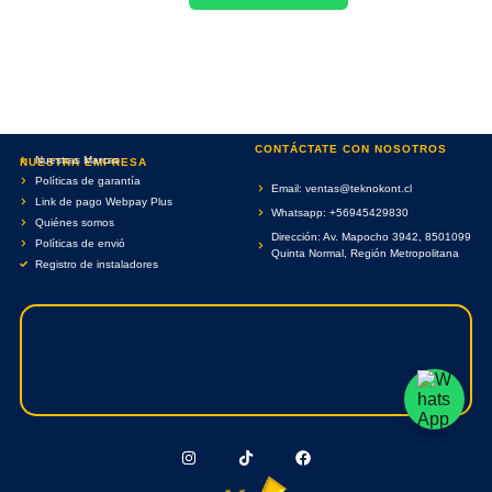
CONTÁCTATE CON NOSOTROS
Nuestras Marcas
NUESTRA EMPRESA
Políticas de garantía
Email: ventas@teknokont.cl
Link de pago Webpay Plus
Whatsapp: +56945429830
Quiénes somos
Dirección: Av. Mapocho 3942, 8501099
Políticas de envió
Quinta Normal, Región Metropolitana
Registro de instaladores