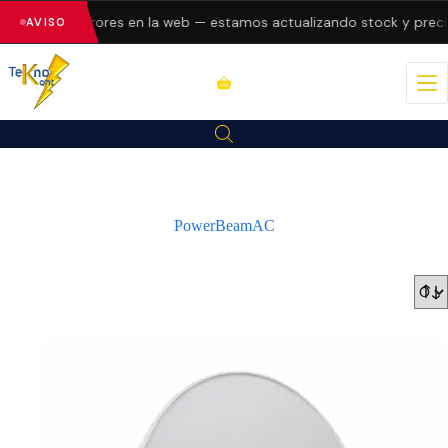
esentando errores en la web — estamos actualizando stock y preci
AVISO
PowerBeamAC