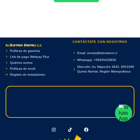
CONTÁCTATE CON NOSOTROS
Nuestras Marcas
NUESTRA EMPRESA
Políticas de garantía
Email: ventas@teknokont.cl
Link de pago Webpay Plus
Whatsapp: +56945429830
Quiénes somos
Dirección: Av. Mapocho 3942, 8501099
Políticas de envió
Quinta Normal, Región Metropolitana
Registro de instaladores