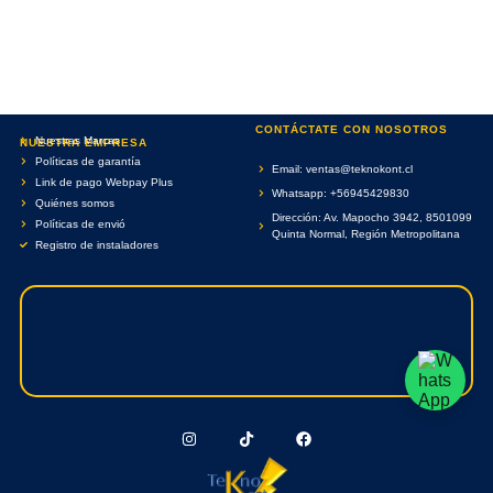
CONTÁCTATE CON NOSOTROS
Nuestras Marcas
NUESTRA EMPRESA
Políticas de garantía
Email: ventas@teknokont.cl
Link de pago Webpay Plus
Whatsapp: +56945429830
Quiénes somos
Dirección: Av. Mapocho 3942, 8501099
Políticas de envió
Quinta Normal, Región Metropolitana
Registro de instaladores