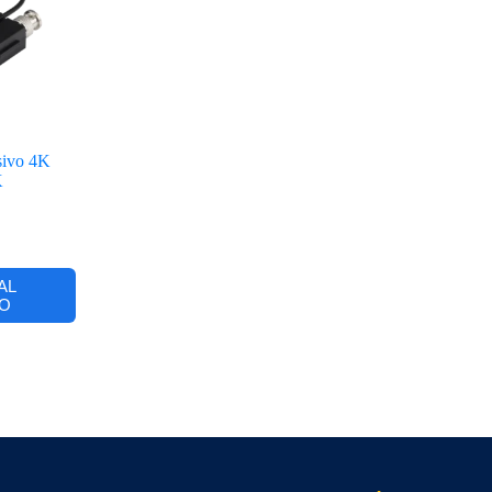
ivo 4K
K
AL
O