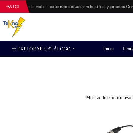
do errores en la web — estamos actualizando stock y precios.
Cons
AVISO
Inicio
Tiend
☰ EXPLORAR CATÁLOGO
Filtrar por Marca
Mostrando el único resul