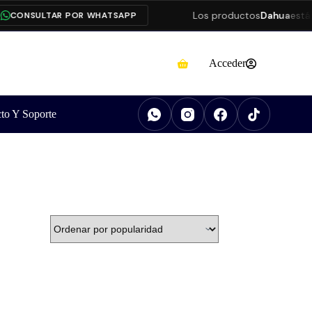
Los productos
Dahua
están
CONSULTAR POR WHATSAPP
Acceder
to Y Soporte