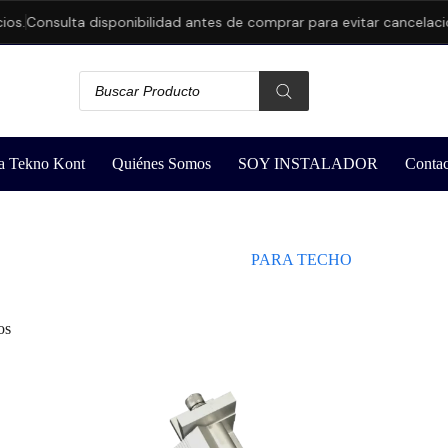
os.
Consulta disponibilidad antes de comprar para evitar cancelacio
a Tekno Kont
Quiénes Somos
SOY INSTALADOR
Contac
PARA TECHO
os