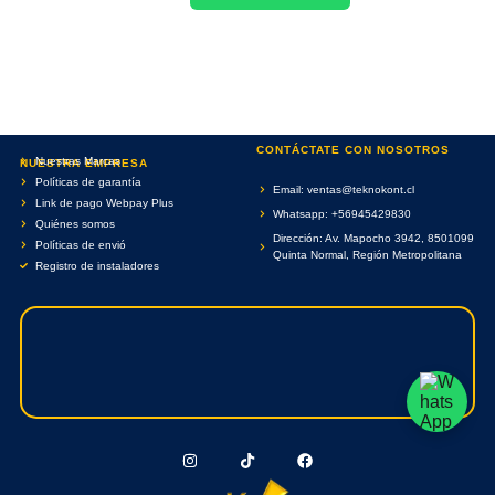
CONTÁCTATE CON NOSOTROS
Nuestras Marcas
NUESTRA EMPRESA
Políticas de garantía
Email: ventas@teknokont.cl
Link de pago Webpay Plus
Whatsapp: +56945429830
Quiénes somos
Dirección: Av. Mapocho 3942, 8501099
Políticas de envió
Quinta Normal, Región Metropolitana
Registro de instaladores