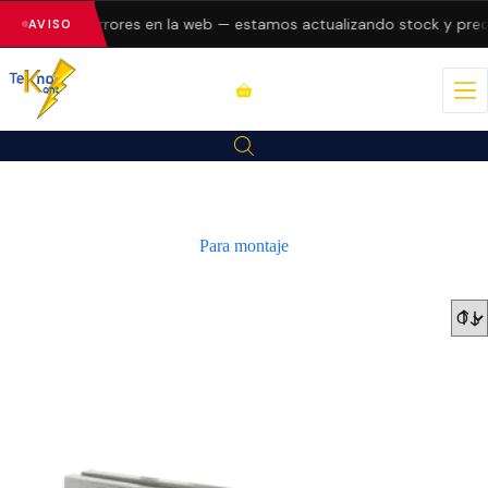
resentando errores en la web — estamos actualizando stock y preci
AVISO
Para montaje