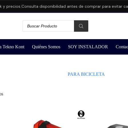
 precios.
Consulta disponibilidad antes de comprar para evitar canc
a Tekno Kont
Quiénes Somos
SOY INSTALADOR
Contac
PARA BICICLETA
os