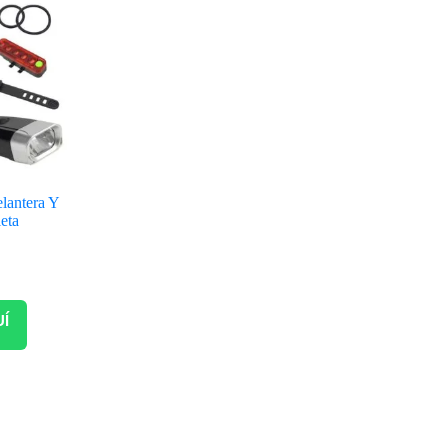
lantera Y
leta
UÍ