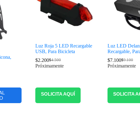
Luz Roja 5 LED Recargable
Luz LED Delant
USB, Para Bicicleta
Recargable, Para
icona,
$
2.200
$
7.100
$
4.500
$
9.100
Próximamente
Próximamente
AL
SOLICITA AQUÍ
SOLICITA A
O