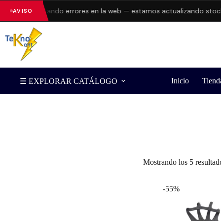
stán presentando errores en la web — estamos actualizando stock y
AVISO
Inicio
Tiend
☰ EXPLORAR CATÁLOGO
Filtrar por Marca
Mostrando los 5 resultad
-55%