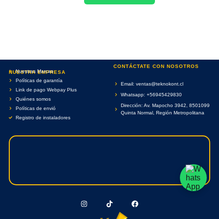
CONTÁCTATE CON NOSOTROS
Nuestras Marcas
NUESTRA EMPRESA
Políticas de garantía
Email: ventas@teknokont.cl
Link de pago Webpay Plus
Whatsapp: +56945429830
Quiénes somos
Dirección: Av. Mapocho 3942, 8501099
Políticas de envió
Quinta Normal, Región Metropolitana
Registro de instaladores