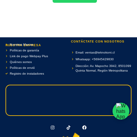
CONTÁCTATE CON NOSOTROS
Nuestras Marcas
NUESTRA EMPRESA
Políticas de garantía
Email: ventas@teknokont.cl
Link de pago Webpay Plus
Whatsapp: +56945429830
Quiénes somos
Dirección: Av. Mapocho 3942, 8501099
Políticas de envió
Quinta Normal, Región Metropolitana
Registro de instaladores