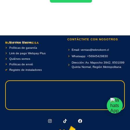
CONTÁCTATE CON NOSOTROS
Nuestras Marcas
NUESTRA EMPRESA
Políticas de garantía
Email: ventas@teknokont.cl
Link de pago Webpay Plus
Whatsapp: +56945429830
Quiénes somos
Dirección: Av. Mapocho 3942, 8501099
Políticas de envió
Quinta Normal, Región Metropolitana
Registro de instaladores