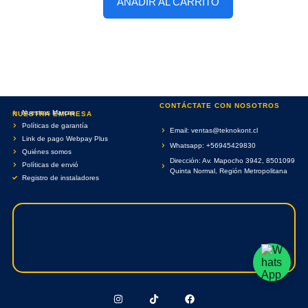
AÑADIR AL CARRITO
CONTÁCTATE CON NOSOTROS
Nuestras Marcas
NUESTRA EMPRESA
Políticas de garantía
Email: ventas@teknokont.cl
Link de pago Webpay Plus
Whatsapp: +56945429830
Quiénes somos
Dirección: Av. Mapocho 3942, 8501099
Políticas de envió
Quinta Normal, Región Metropolitana
Registro de instaladores