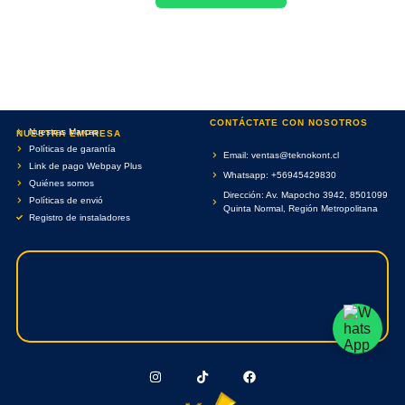
CONTÁCTATE CON NOSOTROS
Nuestras Marcas
NUESTRA EMPRESA
Políticas de garantía
Email: ventas@teknokont.cl
Link de pago Webpay Plus
Whatsapp: +56945429830
Quiénes somos
Dirección: Av. Mapocho 3942, 8501099
Políticas de envió
Quinta Normal, Región Metropolitana
Registro de instaladores