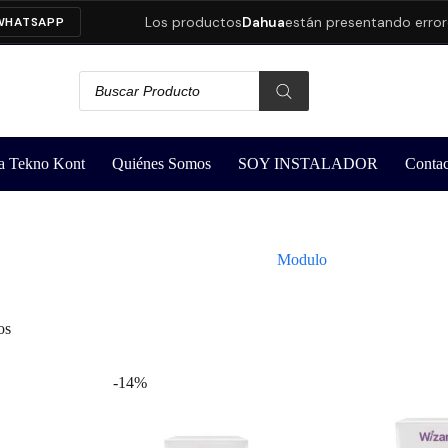
Los productos
Dahua
están presentando errores
HATSAPP
a Tekno Kont
Quiénes Somos
SOY INSTALADOR
Contac
Modulo
os
-14%