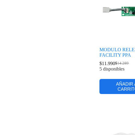
MODULO RELE
FACILITY PPA
$
11.990
$
14.289
5 disponibles
AÑADIR 
CARRIT