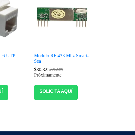
T 6 UTP
Modulo RF 433 Mhz Smart-
Sea
$
30.325
$
35.690
Próximamente
UÍ
SOLICITA AQUÍ