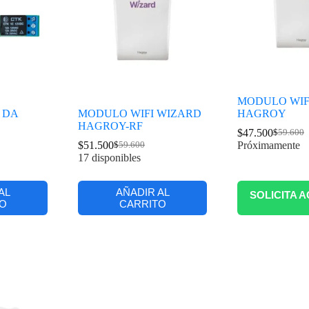
MODULO WIF
 DA
MODULO WIFI WIZARD
HAGROY
HAGROY-RF
$
47.500
$
59.600
$
51.500
Próximamente
$
59.600
17 disponibles
AL
AÑADIR AL
SOLICITA A
O
CARRITO