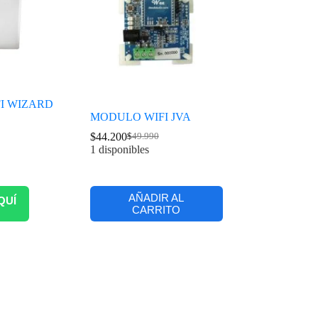
I WIZARD
MODULO WIFI JVA
$
44.200
$
49.990
1 disponibles
AÑADIR AL
QUÍ
CARRITO