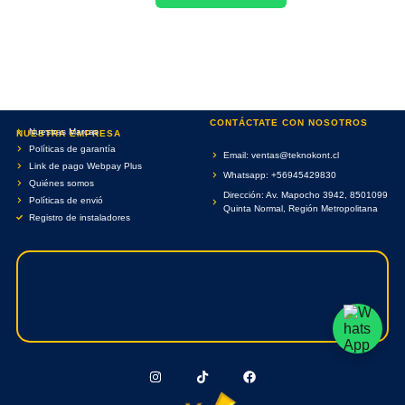
CONTÁCTATE CON NOSOTROS
Nuestras Marcas
NUESTRA EMPRESA
Políticas de garantía
Email: ventas@teknokont.cl
Link de pago Webpay Plus
Whatsapp: +56945429830
Quiénes somos
Dirección: Av. Mapocho 3942, 8501099
Políticas de envió
Quinta Normal, Región Metropolitana
Registro de instaladores