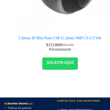
Cámara IP Mini Pano C6P (1.2mm) 3MP CS-CV346
$
153.800
$
168.200
Próximamente
SOLICITA AQUÍ
CONTÁCTATE CON NOSOTROS
Nuestras Marcas
NUESTRA EMPRESA
Políticas de garantía
Email: ventas@teknokont.cl