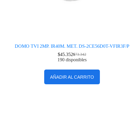
DOMO TVI 2MP. IR40M. MET. DS-2CE56D0T-VFIR3F/P
$
45.352
$
73.342
190 disponibles
AÑADIR AL CARRITO