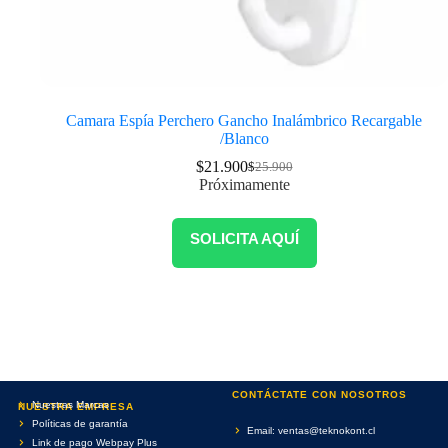
Camara Espía Perchero Gancho Inalámbrico Recargable
/Blanco
$
21.900
$
25.900
Próximamente
SOLICITA AQUÍ
CONTÁCTATE CON NOSOTROS
Nuestras Marcas
NUESTRA EMPRESA
Políticas de garantía
Email: ventas@teknokont.cl
Link de pago Webpay Plus