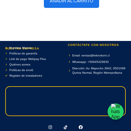
AÑADIR AL CARRITO
CONTÁCTATE CON NOSOTROS
Nuestras Marcas
NUESTRA EMPRESA
Políticas de garantía
Email: ventas@teknokont.cl
Link de pago Webpay Plus
Whatsapp: +56945429830
Quiénes somos
Dirección: Av. Mapocho 3942, 8501099
Políticas de envió
Quinta Normal, Región Metropolitana
Registro de instaladores