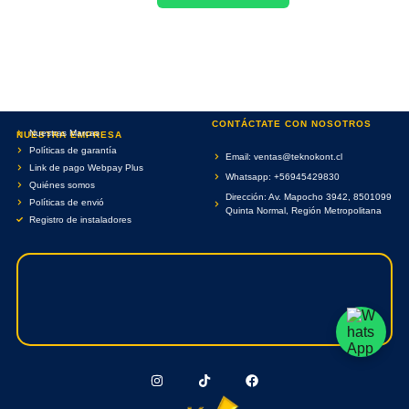
CONTÁCTATE CON NOSOTROS
Nuestras Marcas
NUESTRA EMPRESA
Políticas de garantía
Email: ventas@teknokont.cl
Link de pago Webpay Plus
Whatsapp: +56945429830
Quiénes somos
Dirección: Av. Mapocho 3942, 8501099
Políticas de envió
Quinta Normal, Región Metropolitana
Registro de instaladores