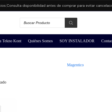
os.
Consulta disponibilidad antes de comprar para evitar cancelacio
a Tekno Kont
Quiénes Somos
SOY INSTALADOR
Contac
Magentico
tado