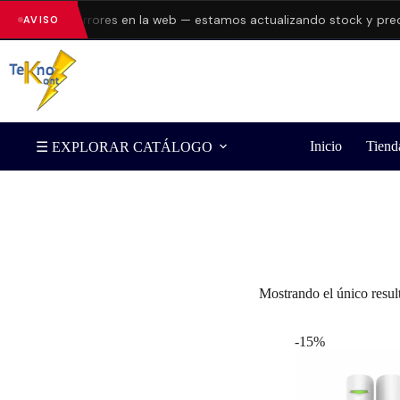
resentando errores en la web — estamos actualizando stock y preci
AVISO
Inicio
Tiend
☰ EXPLORAR CATÁLOGO
Filtrar por Marca
Mostrando el único resul
-15%