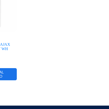
 AJAX
T WH
AL
O