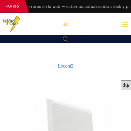
 presentando errores en la web — estamos actualizando stock y pre
AVISO
Locom2