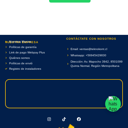
CONTÁCTATE CON NOSOTROS
Nuestras Marcas
NUESTRA EMPRESA
Políticas de garantía
Email: ventas@teknokont.cl
Link de pago Webpay Plus
Whatsapp: +56945429830
Quiénes somos
Dirección: Av. Mapocho 3942, 8501099
Políticas de envió
Quinta Normal, Región Metropolitana
Registro de instaladores