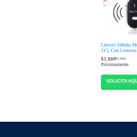
Llavero Silbido 
315, Con Linterna
$
3.300
$
5.500
Próximamente
SOLICITA AQ