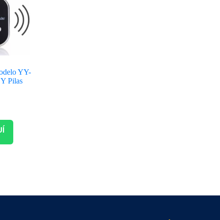
Modelo YY-
 Y Pilas
UÍ