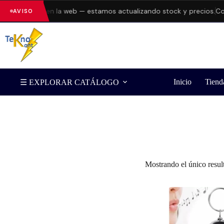
ndo errores en la web — estamos actualizando stock y precios.
Con
AVISO
Inicio
Tiend
☰ EXPLORAR CATÁLOGO
Filtrar por Marca
Mostrando el único resul