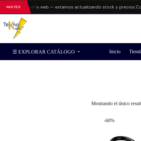
ndo errores en la web — estamos actualizando stock y precios.
Con
AVISO
Inicio
Tiend
☰ EXPLORAR CATÁLOGO
Filtrar por Marca
Mostrando el único resul
-60%