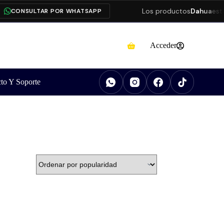
Los productos
Dahua
está
CONSULTAR POR WHATSAPP
Acceder
to Y Soporte