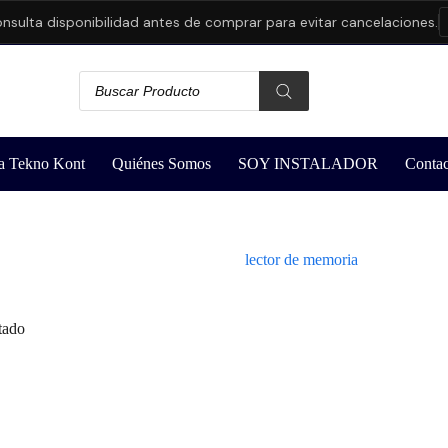
sulta disponibilidad antes de comprar para evitar cancelaciones.
a Tekno Kont
Quiénes Somos
SOY INSTALADOR
Contac
lector de memoria
tado