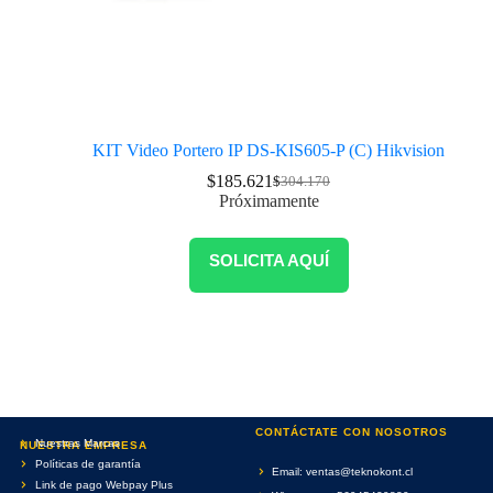
KIT Video Portero IP DS-KIS605-P (C) Hikvision
$
185.621
$
304.170
Próximamente
SOLICITA AQUÍ
CONTÁCTATE CON NOSOTROS
Nuestras Marcas
NUESTRA EMPRESA
Políticas de garantía
Email: ventas@teknokont.cl
Link de pago Webpay Plus