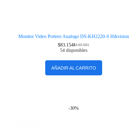
Monitor Video Portero Analogo DS-KH2220-S Hikvision
$
83.154
$
139.501
54 disponibles
AÑADIR AL CARRITO
-30%