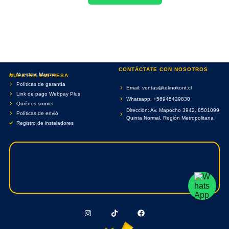
CONTÁCTATE CON NOSOTROS
Nuestras Marcas
NUESTRA EMPRESA
Políticas de garantía
Email: ventas@teknokont.cl
Link de pago Webpay Plus
Whatsapp: +56945429830
Quiénes somos
Dirección: Av. Mapocho 3942, 8501099
Políticas de envió
Quinta Normal, Región Metropolitana
Registro de instaladores