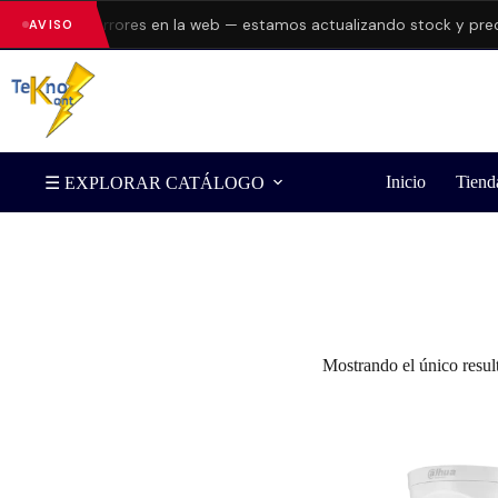
resentando errores en la web — estamos actualizando stock y preci
AVISO
Inicio
Tiend
☰ EXPLORAR CATÁLOGO
Filtrar por Marca
Mostrando el único resul