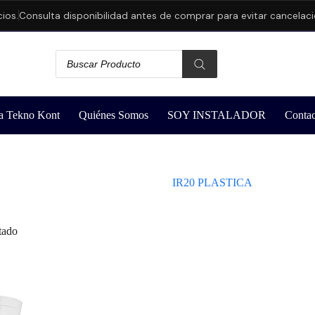
os.
Consulta disponibilidad antes de comprar para evitar cancelacio
a Tekno Kont
Quiénes Somos
SOY INSTALADOR
Contac
IR20 PLASTICA
tado