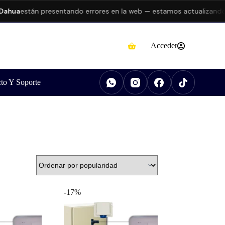
hua
están presentando errores en la web — estamos actualizando st
Acceder
to Y Soporte
-17%