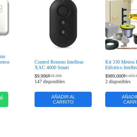
ras
etros
Control Remoto Intelbras
Kit 330 Metros 
XAC 4000 Smart
Eléctrico Intelbr
$
9.996
$
989.000
$
18.300
$
1.065.
147 disponibles
2 disponibles
AÑADIR AL
AÑADI
UÍ
CARRITO
CARR