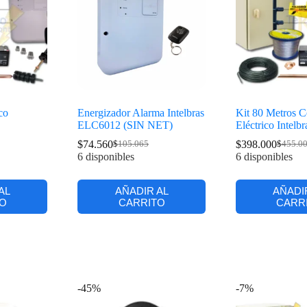
co
Energizador Alarma Intelbras
Kit 80 Metros C
ELC6012 (SIN NET)
Eléctrico Intelbr
$
74.560
$
398.000
$
105.065
$
455.0
6 disponibles
6 disponibles
AL
AÑADIR AL
AÑADI
O
CARRITO
CARR
-45%
-7%