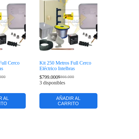
Full Cerco
Kit 250 Metros Full Cerco
as
Eléctrico Intelbras
$
799.000
000
$
866.000
3 disponibles
R AL
AÑADIR AL
ITO
CARRITO