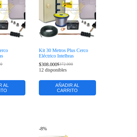
erco
Kit 30 Metros Plus Cerco
as
Eléctrico Intelbras
$
308.000
00
$
372.000
12 disponibles
R AL
AÑADIR AL
ITO
CARRITO
-8%