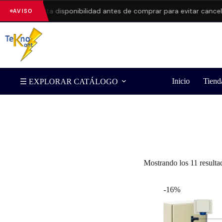
cios.
Consulta disponibilidad antes de comprar para evitar cancelac
AVISO
Inicio
Tiend
☰ EXPLORAR CATÁLOGO
Filtrar por Marca
Mostrando los 11 resulta
-16%