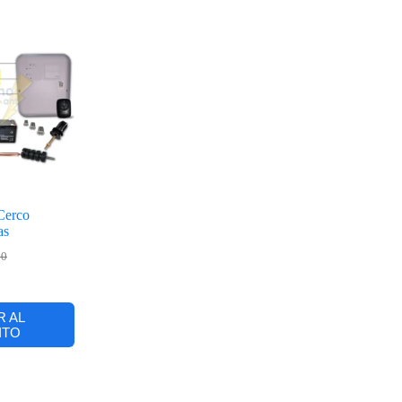
Cerco
as
00
R AL
ITO