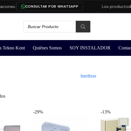
iones.
Los productos
Da
CONSULTAR POR WHATSAPP
a Tekno Kont
Quiénes Somos
SOY INSTALADOR
Contac
Intelbras
dos
-29%
-13%