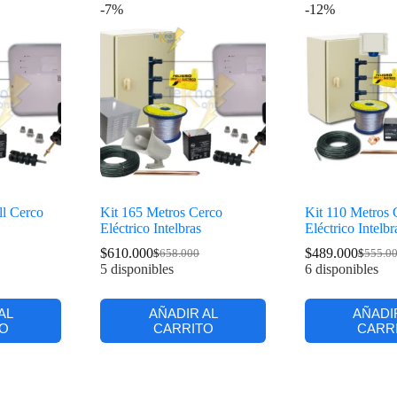
-7%
-12%
ll Cerco
Kit 165 Metros Cerco
Kit 110 Metros 
Eléctrico Intelbras
Eléctrico Intelbr
$
610.000
$
489.000
$
658.000
$
555.0
5 disponibles
6 disponibles
AL
AÑADIR AL
AÑADI
O
CARRITO
CARR