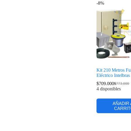
-8%
Kit 210 Metros Fu
Eléctrico Intelbras
$
709.000
$
773.000
4 disponibles
AÑADIR 
CARRIT