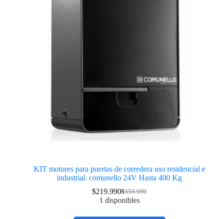
KIT motores para puertas de corredera uso residencial e
industrial. comunello 24V Hasta 400 Kg
$
219.990
$
359.990
1 disponibles