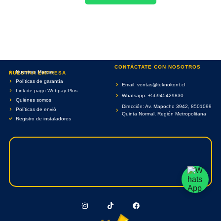
CONTÁCTATE CON NOSOTROS
Nuestras Marcas
NUESTRA EMPRESA
Políticas de garantía
Email: ventas@teknokont.cl
Link de pago Webpay Plus
Whatsapp: +56945429830
Quiénes somos
Dirección: Av. Mapocho 3942, 8501099
Políticas de envió
Quinta Normal, Región Metropolitana
Registro de instaladores