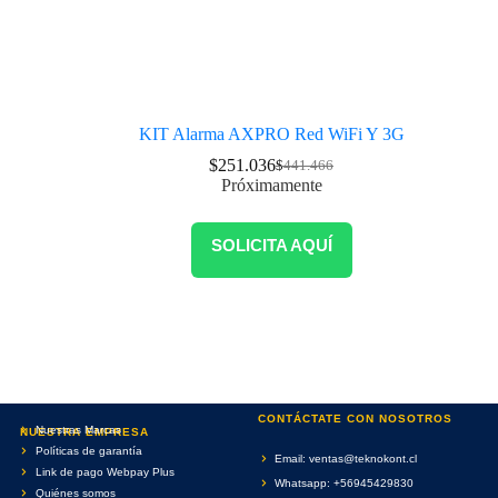
KIT Alarma AXPRO Red WiFi Y 3G
$
251.036
$
441.466
Próximamente
SOLICITA AQUÍ
CONTÁCTATE CON NOSOTROS
Nuestras Marcas
NUESTRA EMPRESA
Políticas de garantía
Email: ventas@teknokont.cl
Link de pago Webpay Plus
Whatsapp: +56945429830
Quiénes somos