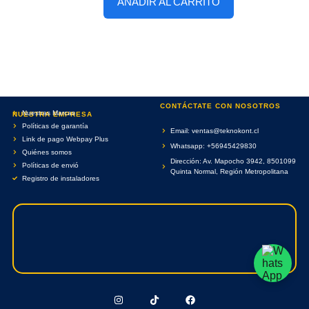
AÑADIR AL CARRITO
CONTÁCTATE CON NOSOTROS
Nuestras Marcas
NUESTRA EMPRESA
Políticas de garantía
Email: ventas@teknokont.cl
Link de pago Webpay Plus
Whatsapp: +56945429830
Quiénes somos
Dirección: Av. Mapocho 3942, 8501099
Políticas de envió
Quinta Normal, Región Metropolitana
Registro de instaladores