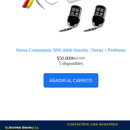
Sirena Comunitaria 30W doble función / Sirena + Perifoneo
$
50.000
$
60.990
5 disponibles
AÑADIR AL CARRITO
CONTÁCTATE CON NOSOTROS
Nuestras Marcas
NUESTRA EMPRESA