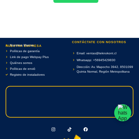
CONTÁCTATE CON NOSOTROS
Nuestras Marcas
NUESTRA EMPRESA
Políticas de garantía
Email: ventas@teknokont.cl
Link de pago Webpay Plus
Whatsapp: +56945429830
Quiénes somos
Dirección: Av. Mapocho 3942, 8501099
Políticas de envió
Quinta Normal, Región Metropolitana
Registro de instaladores