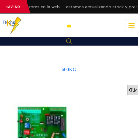
esentando errores en la web — estamos actualizando stock y precio
AVISO
600KG