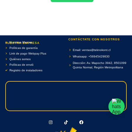
CONTÁCTATE CON NOSOTROS
Nuestras Marcas
NUESTRA EMPRESA
Políticas de garantía
Email: ventas@teknokont.cl
Link de pago Webpay Plus
Whatsapp: +56945429830
Quiénes somos
Dirección: Av. Mapocho 3942, 8501099
Políticas de envió
Quinta Normal, Región Metropolitana
Registro de instaladores