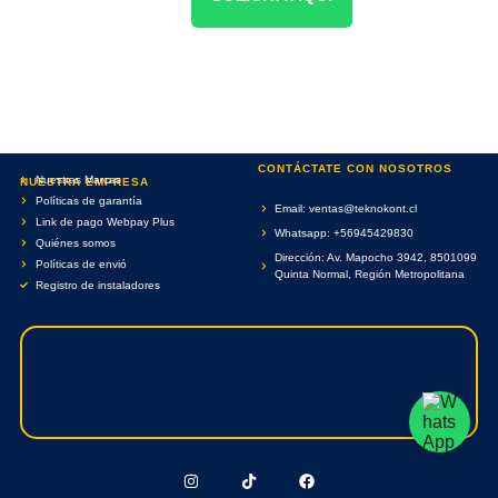
CONTÁCTATE CON NOSOTROS
Nuestras Marcas
NUESTRA EMPRESA
Políticas de garantía
Email: ventas@teknokont.cl
Link de pago Webpay Plus
Whatsapp: +56945429830
Quiénes somos
Dirección: Av. Mapocho 3942, 8501099
Políticas de envió
Quinta Normal, Región Metropolitana
Registro de instaladores