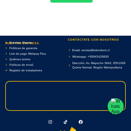
CONTÁCTATE CON NOSOTROS
Nuestras Marcas
NUESTRA EMPRESA
Políticas de garantía
Email: ventas@teknokont.cl
Link de pago Webpay Plus
Whatsapp: +56945429830
Quiénes somos
Dirección: Av. Mapocho 3942, 8501099
Políticas de envió
Quinta Normal, Región Metropolitana
Registro de instaladores