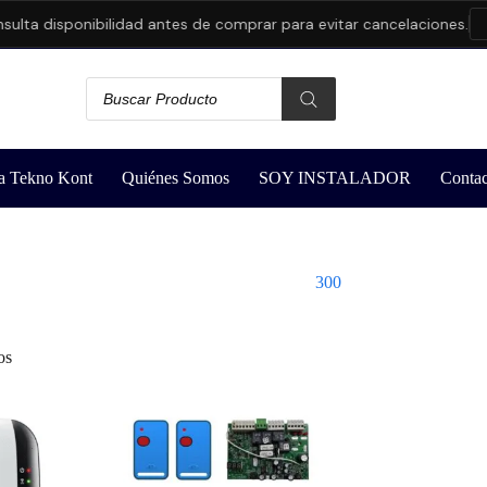
ulta disponibilidad antes de comprar para evitar cancelaciones.
a Tekno Kont
Quiénes Somos
SOY INSTALADOR
Contac
300
os