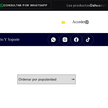
Los productos
Dahua
están
CONSULTAR POR WHATSAPP
Acceder
to Y Soporte