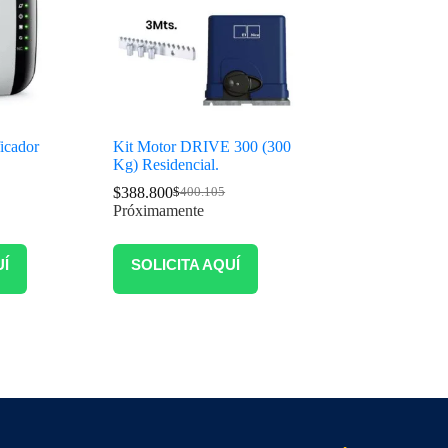
ficador
Kit Motor DRIVE 300 (300
Kg) Residencial.
$
388.800
$
400.105
Próximamente
UÍ
SOLICITA AQUÍ