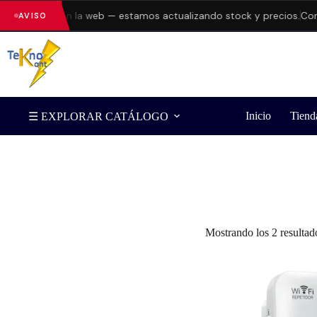
do errores en la web — estamos actualizando stock y precios.
Cons
AVISO
Inicio
Tiend
☰ EXPLORAR CATÁLOGO
Filtrar por Marca
Mostrando los 2 resultad