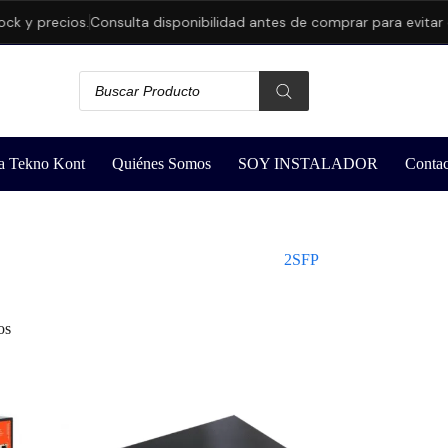
k y precios.
Consulta disponibilidad antes de comprar para evitar c
a Tekno Kont
Quiénes Somos
SOY INSTALADOR
Contac
2SFP
os