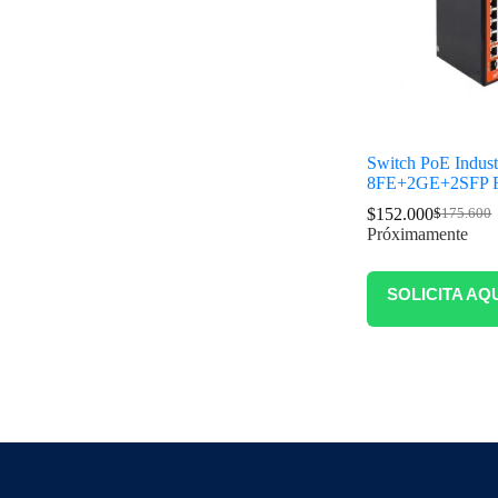
Switch PoE Indust
8FE+2GE+2SFP F
$
152.000
$
175.600
Próximamente
SOLICITA AQ