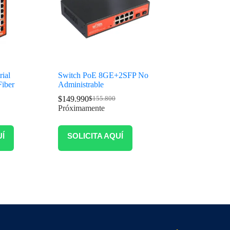
rial
Switch PoE 8GE+2SFP No
iber
Administrable
$
149.990
$
155.800
Próximamente
UÍ
SOLICITA AQUÍ