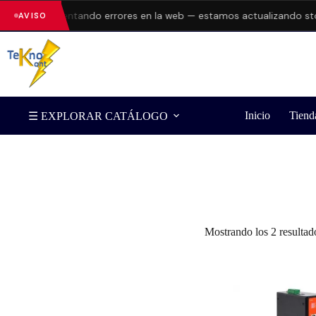
ua
están presentando errores en la web — estamos actualizando stoc
AVISO
Inicio
Tiend
☰ EXPLORAR CATÁLOGO
Filtrar por Marca
Mostrando los 2 resultad