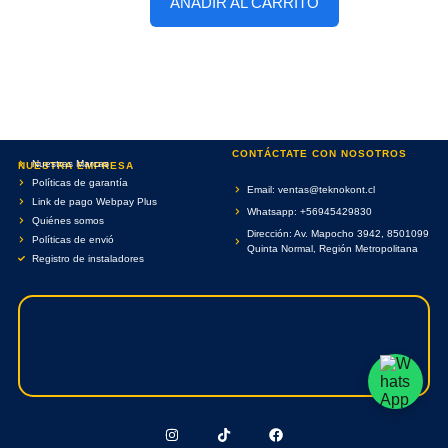
AÑADIR AL CARRITO
CONTÁCTATE CON NOSOTROS
Nuestras Marcas
NUESTRA EMPRESA
Políticas de garantía
Email: ventas@teknokont.cl
Link de pago Webpay Plus
Whatsapp: +56945429830
Quiénes somos
Dirección: Av. Mapocho 3942, 8501099
Políticas de envió
Quinta Normal, Región Metropolitana
Registro de instaladores