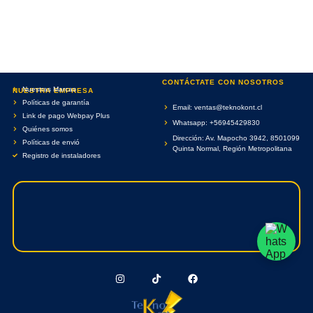
CONTÁCTATE CON NOSOTROS
Nuestras Marcas
NUESTRA EMPRESA
Políticas de garantía
Email: ventas@teknokont.cl
Link de pago Webpay Plus
Whatsapp: +56945429830
Quiénes somos
Dirección: Av. Mapocho 3942, 8501099
Políticas de envió
Quinta Normal, Región Metropolitana
Registro de instaladores