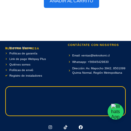
AÑADIR AL CARRITO
CONTÁCTATE CON NOSOTROS
Nuestras Marcas
NUESTRA EMPRESA
Políticas de garantía
Email: ventas@teknokont.cl
Link de pago Webpay Plus
Whatsapp: +56945429830
Quiénes somos
Dirección: Av. Mapocho 3942, 8501099
Políticas de envió
Quinta Normal, Región Metropolitana
Registro de instaladores