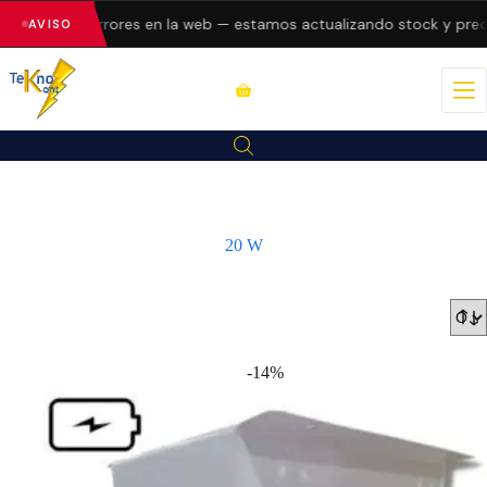
resentando errores en la web — estamos actualizando stock y preci
AVISO
20 W
-14%