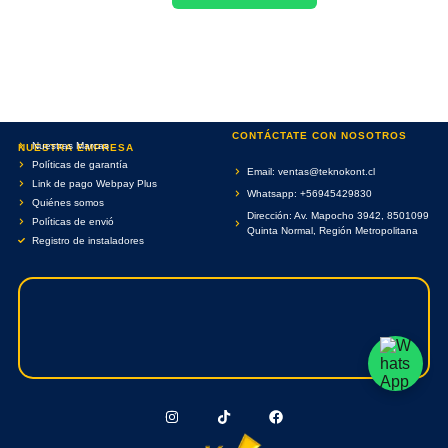
CONTÁCTATE CON NOSOTROS
Nuestras Marcas
NUESTRA EMPRESA
Políticas de garantía
Email: ventas@teknokont.cl
Link de pago Webpay Plus
Whatsapp: +56945429830
Quiénes somos
Dirección: Av. Mapocho 3942, 8501099
Políticas de envió
Quinta Normal, Región Metropolitana
Registro de instaladores